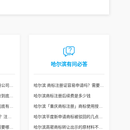
哈尔滨有问必答
哈尔滨众所周知在开展成都注册公司的全过程
哈尔滨 商标注册证容易申请吗？需要注意什么呢？
哈尔滨乐陵商标注册的实质审查到底查什么？
哈尔滨商标注册后续费是多少钱
哈尔滨ISO9001管理体系认证到底有什么作用?
哈尔滨「重庆商标注册」商标使用授权申请书件的要求是怎样的
哈尔滨广西商标申请100%成功？注意不要被套路了！
哈尔滨平度新申请商标被驳回的几点要素
哈尔滨即墨补发商标注册证书需要哪些费用？
哈尔滨高密商标转让出示的原材料不正确该怎么办