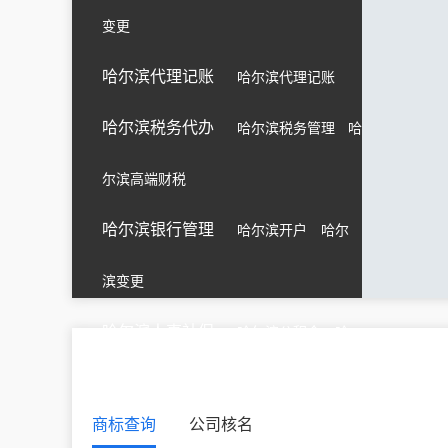
青海
西宁
海东
海北
黄南
变更
上海
黄浦
徐汇
长宁
静安
哈尔滨代理记账
哈尔滨代理记账
陕西
西安
铜川
宝鸡
咸阳
天津
和平
河东
河西
南开
哈尔滨税务代办
哈尔滨税务管理
哈
尔滨高端财税
西藏
拉萨
昌都
山南
日喀则
浙江
杭州
宁波
温州
嘉兴
哈尔滨银行管理
哈尔滨开户
哈尔
滨变更
哈尔滨人事社保
哈尔滨公积金
哈
尔滨企业社保
商标查询
公司核名