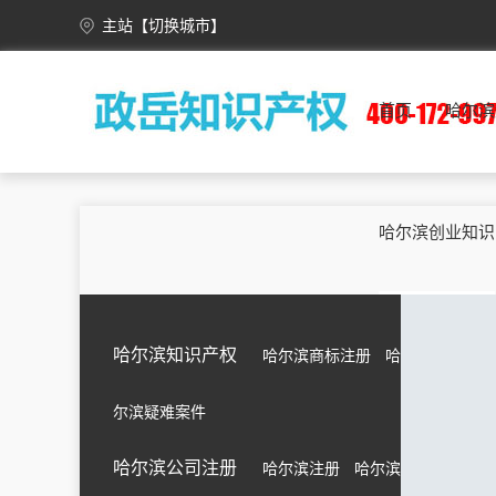
主站
【切换城市】
安徽
合肥
芜湖
蚌埠
淮南
首页
哈尔滨
重庆
万州
涪陵
渝中
大渡口
甘肃
兰州
嘉峪关
金昌
白银
广西
南宁
柳州
桂林
梧州
哈尔滨创业知识
海南
海口
三亚
三沙
五指山
黑龙江
哈尔滨
齐齐哈尔
鸡西
鹤岗
湖北
武汉
黄石
十堰
宜昌
哈尔滨知识产权
哈尔滨商标注册
哈
江苏
南京
无锡
徐州
常州
尔滨疑难案件
吉林
长春
昌邑
龙潭
船营
内蒙古
呼和浩特
包头
乌海
赤峰
哈尔滨公司注册
哈尔滨注册
哈尔滨