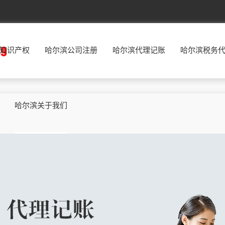
北京
东城
西城
朝阳
丰台
知识产权
哈尔滨公司注册
哈尔滨代理记账
哈尔滨税务
福建
福州
厦门
莆田
三明
广东
广州
韶关
深圳
珠海
贵州
贵阳
六盘水
遵义
安顺
哈尔滨关于我们
河北
石家庄
唐山
秦皇岛
邯郸
河南
郑州
开封
洛阳
平顶山
湖南
长沙
株洲
湘潭
衡阳
江西
南昌
景德镇
萍乡
九江
辽宁
沈阳
大连
鞍山
抚顺
宁夏
银川
石嘴山
吴忠
固原