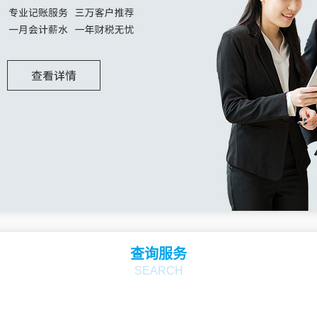
山东
济南
青岛
淄博
枣庄
山西
太原
大同
阳泉
长治
四川
成都
自贡
攀枝花
泸州
新疆
乌鲁木齐
克拉玛依
吐鲁番
哈密
云南
昆明
曲靖
玉溪
保山
查询服务
SEARCH