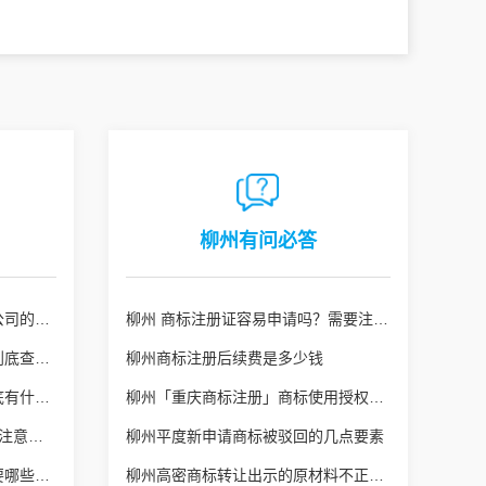
柳州有问必答
柳州众所周知在开展成都注册公司的全过程
柳州 商标注册证容易申请吗？需要注意什么呢？
柳州乐陵商标注册的实质审查到底查什么？
柳州商标注册后续费是多少钱
柳州ISO9001管理体系认证到底有什么作用?
柳州「重庆商标注册」商标使用授权申请书件的要求是怎样的
柳州广西商标申请100%成功？注意不要被套路了！
柳州平度新申请商标被驳回的几点要素
柳州即墨补发商标注册证书需要哪些费用？
柳州高密商标转让出示的原材料不正确该怎么办