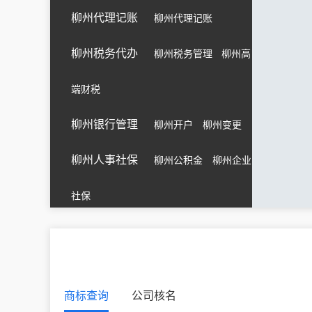
青海
西宁
海东
海北
黄南
柳州代理记账
柳州代理记账
上海
黄浦
徐汇
长宁
静安
柳州税务代办
柳州税务管理
柳州高
陕西
西安
铜川
宝鸡
咸阳
天津
和平
河东
河西
南开
端财税
柳州银行管理
柳州开户
柳州变更
西藏
拉萨
昌都
山南
日喀则
浙江
杭州
宁波
温州
嘉兴
柳州人事社保
柳州公积金
柳州企业
社保
商标查询
公司核名