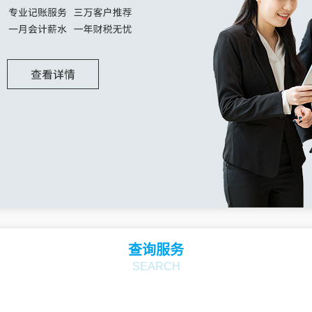
山东
济南
青岛
淄博
枣庄
山西
太原
大同
阳泉
长治
四川
成都
自贡
攀枝花
泸州
新疆
乌鲁木齐
克拉玛依
吐鲁番
哈密
云南
昆明
曲靖
玉溪
保山
查询服务
SEARCH