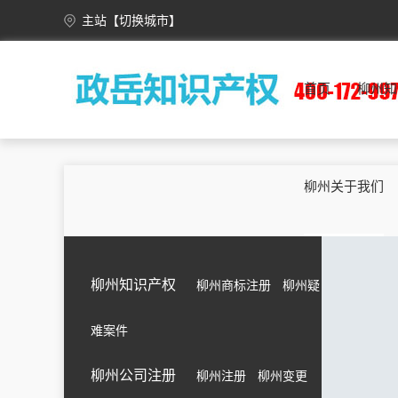
主站
【切换城市】
安徽
合肥
芜湖
蚌埠
淮南
首页
柳州知
重庆
万州
涪陵
渝中
大渡口
甘肃
兰州
嘉峪关
金昌
白银
广西
南宁
柳州
桂林
梧州
柳州关于我们
海南
海口
三亚
三沙
五指山
黑龙江
哈尔滨
齐齐哈尔
鸡西
鹤岗
湖北
武汉
黄石
十堰
宜昌
柳州知识产权
柳州商标注册
柳州疑
江苏
南京
无锡
徐州
常州
难案件
吉林
长春
昌邑
龙潭
船营
内蒙古
呼和浩特
包头
乌海
赤峰
柳州公司注册
柳州注册
柳州变更