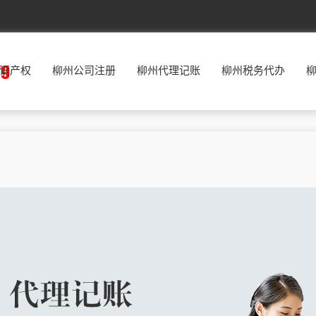
北京
东城
西城
朝阳
丰台
识产权
柳州公司注册
柳州代理记账
柳州税务代办
福建
福州
厦门
莆田
三明
广东
广州
韶关
深圳
珠海
贵州
贵阳
六盘水
遵义
安顺
河北
石家庄
唐山
秦皇岛
邯郸
河南
郑州
开封
洛阳
平顶山
湖南
长沙
株洲
湘潭
衡阳
江西
南昌
景德镇
萍乡
九江
辽宁
沈阳
大连
鞍山
抚顺
宁夏
银川
石嘴山
吴忠
固原